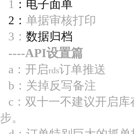
1
：电子面单
2
：
单据审核打印
3
：
数据归档
----API
设置篇
a
：开启
订单推送
rds
b
：
关掉反写备注
c
：双十一不建议开启库
步。
d
：订单特别巨大的抓单